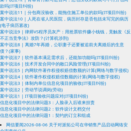
款吗(IT项目纠纷)
案中说法11 | 分包商没验收，能拖住施工单位的款吗(IT项目纠纷)
案中说法10 | 人死在省人民医院，病历封存是否包括未写完的病历
(电子病历篡改)
案中说法9 | 律师VS程序员灰产：用抢票软件赚小钱钱，竟触发《反
不正当竞争法》攻防？(计算机涉刑)
案中说法8 | 离婚7年再婚，公职妻子还要被追前夫离婚后的生意
债？(家事)
案中说法7 | 软件基本满足需求后，还能加功能吗(IT项目纠纷)
案中说法6 | 技术开发合同中的敞口风险管理(IT项目纠纷)
案中说法5 | 内网软件著作权侵权赔偿数额的计算(网络与数字侵权)
案中说法4 | 软件著作权侵权赔偿数额的计算(网络与数字侵权)
案中说法3 | 体制内单位信息化项目的验收(IT项目纠纷)
案中说法2 | 劳动节说调岗(劳动)
案中说法1 | IT项目验收问题应对(IT项目纠纷)
信息化项目中的法律问题3：人脸录入后谁来担责
信息化项目中的法律问题2：软件设计文档交付
信息化项目中的法律问题1：契约的订立和组成
网信要闻2026-08-06 关于对派拓公司在华销售产品启动网络安