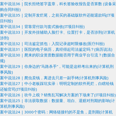
案中说法36 | 院长拒绝签字盖章，科长签验收报告是否算数 (设备采
购合同纠纷)
案中说法35 | 定制开发烂尾，之前买的基础版软件还能退款吗(IT项
目纠纷)
案中说法34 | 背靠背付款与套式验收(IT项目纠纷)
案中说法33 | 开发外挂辅助人脸打卡、位置打卡，是否涉刑(计算机
涉刑)
案中说法32 | 司法鉴定抓包：入院记录超时限修改(医疗纠纷)
案中说法31 | 医院的电子病历，真经得起司法鉴定吗？(病历说法)
案中说法30 | 爬来的职业资质数据能否用于商业平台引流？(数据合
规)
案中说法29 | 你身边的“马路杀手”，可能是这样考出来的(计算机刑
事风险)
案中说法28 | 爬虫卖钱，离进去只差一副手铐(计算机刑事风险)
案中说法27 | 中小老板踩坑实录：明明定制的软件死烂，白瞎给钱
还输官司(IT项目纠纷)
案中说法26 | 吹牛上税？销售乱写解决方案的下场来了(IT项目纠纷)
案中说法25 | 非法获取数据：数据量、坦白、退赔对刑期的影响(计
算机刑事风险)
案中说法24 | 3000个密码：网络链接钓的不是鱼，是刑期(计算机