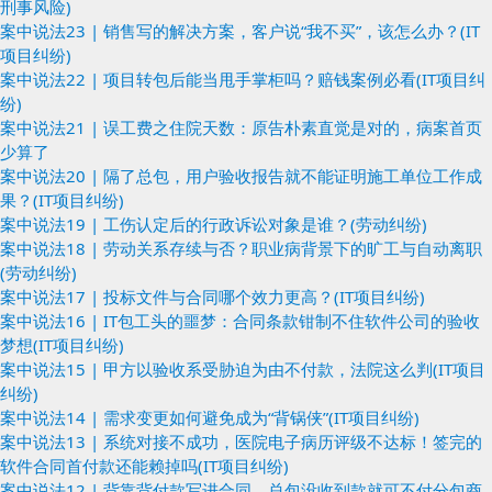
刑事风险)
案中说法23 | 销售写的解决方案，客户说“我不买”，该怎么办？(IT
项目纠纷)
案中说法22 | 项目转包后能当甩手掌柜吗？赔钱案例必看(IT项目纠
纷)
案中说法21 | 误工费之住院天数：原告朴素直觉是对的，病案首页
少算了
案中说法20 | 隔了总包，用户验收报告就不能证明施工单位工作成
果？(IT项目纠纷)
案中说法19 | 工伤认定后的行政诉讼对象是谁？(劳动纠纷)
案中说法18 | 劳动关系存续与否？职业病背景下的旷工与自动离职
(劳动纠纷)
案中说法17 | 投标文件与合同哪个效力更高？(IT项目纠纷)
案中说法16 | IT包工头的噩梦：合同条款钳制不住软件公司的验收
梦想(IT项目纠纷)
案中说法15 | 甲方以验收系受胁迫为由不付款，法院这么判(IT项目
纠纷)
案中说法14 | 需求变更如何避免成为“背锅侠”(IT项目纠纷)
案中说法13 | 系统对接不成功，医院电子病历评级不达标！签完的
软件合同首付款还能赖掉吗(IT项目纠纷)
案中说法12 | 背靠背付款写进合同，总包没收到款就可不付分包商