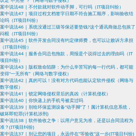
认定“不完整”？（网络与数字侵权）
案中说法48 | 不付款就对软件动手脚，可行吗（IT项目纠纷）
案中说法47 | 项目过程文档签字日期不符合施工顺序，影响验收结
论吗（IT项目纠纷）
案中说法46 | 系统没通过三级等保还要垫钱?这个通讯商做总包挨了
闷棍（IT项目纠纷）
案中说法45 | 软件开发合同没有约定律师费，也可以让败诉方承担
（IT项目纠纷）
案中说法44 | 服务合同总包拖款，周报是个说得过去的理由吗（IT
项目纠纷）
案中说法43 | 版权致命陷阱：为什么辛苦写的每一行代码，都可能
变得“一无所有”（网络与数字侵权）
案中说法42 | 真的可以！没有对方代码也能认定软件侵权（网络与
数字侵权）
案中说法41 | 锁定网络侵权背后的真凶（计算机侵权）
案中说法40 | 你快递上的手机号被卖过吗
案中说法39 | 别给环保监测设备“动手脚”了！属计算机信息系统，
破坏即犯罪(计算机涉刑)
案中说法38 | 软件验收之争：以用户意见为准，还是以合同流程为
准？(IT项目纠纷)
案中说法37 | 别让您的项目，永远停在“等验收”这一步(IT项目纠纷)