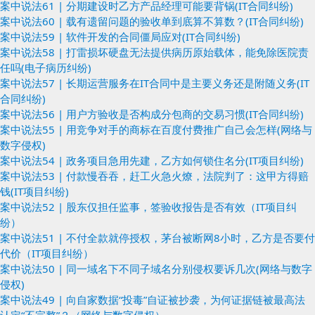
案中说法61 | 分期建设时乙方产品经理可能要背锅(IT合同纠纷)
案中说法60 | 载有遗留问题的验收单到底算不算数？(IT合同纠纷)
案中说法59 | 软件开发的合同僵局应对(IT合同纠纷)
案中说法58 | 打雷损坏硬盘无法提供病历原始载体，能免除医院责
任吗(电子病历纠纷)
案中说法57 | 长期运营服务在IT合同中是主要义务还是附随义务(IT
合同纠纷)
案中说法56 | 用户方验收是否构成分包商的交易习惯(IT合同纠纷)
案中说法55 | 用竞争对手的商标在百度付费推广自己会怎样(网络与
数字侵权)
案中说法54 | 政务项目急用先建，乙方如何锁住名分(IT项目纠纷)
案中说法53 | 付款慢吞吞，赶工火急火燎，法院判了：这甲方得赔
钱(IT项目纠纷)
案中说法52 | 股东仅担任监事，签验收报告是否有效（IT项目纠
纷）
案中说法51 | 不付全款就停授权，茅台被断网8小时，乙方是否要付
代价（IT项目纠纷）
案中说法50 | 同一域名下不同子域名分别侵权要诉几次(网络与数字
侵权)
案中说法49 | 向自家数据“投毒”自证被抄袭，为何证据链被最高法